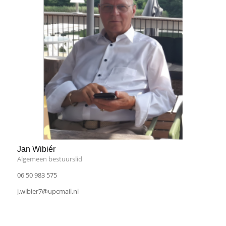
Jan Wibiér
Algemeen bestuurslid
06 50 983 575
j.wibier7@upcmail.nl