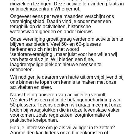
muziek en lezingen. Deze activiteiten vinden plaats in
ontmoetingscentrum Whemerhof.
Ongeveer eens per twee maanden verschijnt ons
verenigingsblad. Daarin vind je onder meer een
terugblik op de activiteiten, historische
wetenswaardigheden en ander nieuws.
Onze vereniging groeit graag verder om activiteiten te
blijven aanbieden. Veel 50- en 60-plussers
herkennen zich niet in het woord
‘seniorenvereniging’, maar juist voor hen willen wij
van betekenis zijn. Wij bieden een fijne,
laagdrempelige plek om nieuwe mensen te
ontmoeten.
Wij nodigen je daarom van harte uit om vrijblijvend bij
ons binnen te lopen om kennis te maken met onze
activiteiten en sfeer.
Naast het organiseren van activiteiten vervult
Wenters Plus een rol in de belangenbehartiging van
50-plussers. Tevens denken wij graag mee met onze
leden bij vraagstukken die in deze levensfase vaker
voorkomen, zoals regelzaken, zorginformatie of
praktische knelpunten.
Heb je interesse om je als vrijwilliger in te zetten?
Aanmelden kan tijdens onze bijeenkomsten of